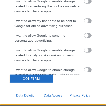
I want to allow Google to enable storage
Gondolkodók Klubja
•
2011. március 10.
0
related to advertising like cookies on web or
device identifiers in apps.
A
királycsel
régi megnyitás, több mint 300 éve ismert a
I want to allow my user data to be sent to
sakkozók világában. François-André Danican Philidor
Google for online advertising purposes.
híres sakkozó és elméleti ...
I want to allow Google to send me
Megnyitások CENTRUMJÁTÉK -
personalized advertising.
KÖZÉPCSEL
I want to allow Google to enable storage
related to analytics like cookies on web or
Gondolkodók Klubja
•
2011. március 01.
0
device identifiers in apps.
A
centrumjáték
egy régi megnyitás, melyet az 1900-as
I want to allow Google to enable storage
évektől mellőztek a sakk nagymesterei, mivel világos
related to functionality of the website or app.
CONFIRM
számára nem a legkedvezőbb ...
I want to allow Google to enable storage
related to personalization.
Megnyitások - DÁN CSEL
Data Deletion
Data Access
Privacy Policy
I want to allow Google to enable storage
Gondolkodók Klubja
•
2011. február 27.
0
related to security, including authentication