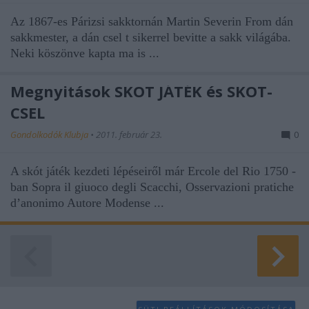
functionality and fraud prevention, and other
Az 1867-es Párizsi sakktornán
Martin Severin From
dán
user protection.
sakkmester,
a
dán csel
t sikerrel bevitte a sakk világába.
Neki köszönve kapta ma is ...
Megnyitások SKÓT JÁTÉK és SKÓT-
CSEL
Gondolkodók Klubja
•
2011. február 23.
0
A skót játék kezdeti lépéseiről már Ercole del Rio 1750 -
ban
Sopra il giuoco degli Scacchi, Osservazioni pratiche
d’anonimo Autore Modense
...