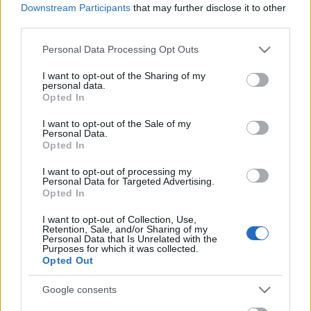
Downstream Participants
that may further disclose it to other
third parties.
Megnyitások PHILIDOR-VÉDELEM
Please note that this website/app uses one or more Google
Personal Data Processing Opt Outs
Gondolkodók Klubja
•
2011. április 05.
0
services and may gather and store information including but
not limited to your visit or usage behaviour. You may click to
I want to opt-out of the Sharing of my
personal data.
grant or deny consent to Google and its third-party tags to
A XVI században találkozhatunk a
Philidor-védelem
Opted In
use your data for below specified purposes in below Google
kezdő lépéseivel.
François-André Danican Philidor
consent section.
I want to opt-out of the Sale of my
zseniális francia sakkozó sokat ...
Personal Data.
Opted In
Megnyitások - BÉCSI JÁTÉK
I want to opt-out of processing my
Personal Data for Targeted Advertising.
Gondolkodók Klubja
•
2011. március 30.
0
Opted In
I want to opt-out of Collection, Use,
Bécs egykor, mint a sakk egyik világközpontja,
Retention, Sale, and/or Sharing of my
Personal Data that Is Unrelated with the
sakkozóinak köszönve bekerült a sakkmegnyitások
Purposes for which it was collected.
történelmébe. A XIX század közepén ...
Opted Out
Google consents
Megnyitások - KIRÁLYCSEL