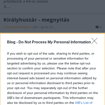
jelentkezik a 64-es mezőn.
A ...
Királyhuszár - megnyitás
Gondolkodók Klubja
•
2011. április 20.
0
A
királyhuszár-megnyitás
kezdő állása a következő
Blog -
Do Not Process My Personal Information
lépések eredményeként jön létre a 64-es mezőn:
1. e4, e5
If you wish to opt-out of the sale, sharing to third parties, or
2. Hf3
processing of your personal or sensitive information for
...
targeted advertising by us, please use the below opt-out
section to confirm your selection. Please note that after your
Megnyitások NÉGYHUSZÁROS JÁTÉK
opt-out request is processed you may continue seeing
interest-based ads based on personal information utilized by
Gondolkodók Klubja
•
2011. április 10.
0
us or personal information disclosed to third parties prior to
your opt-out. You may separately opt-out of the further
disclosure of your personal information by third parties on the
Egy régi megnyitás, melynek első elemzéseit Polerio
IAB’s list of downstream participants. This information may
XVI századból fennmaradt kézirataiban találhatjuk.A
also be disclosed by us to third parties on the
IAB’s List of
megnyitás további tanulmányozása és ...