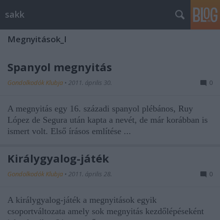
sakk
Megnyitások_I
Spanyol megnyitás
Gondolkodók Klubja
•
2011. április 30.
0
A megnyitás egy 16. századi spanyol plébános,
Ruy
López de Segura
után kapta a nevét, de már korábban is
ismert volt. Első írásos említése ...
Királygyalog-játék
Gondolkodók Klubja
•
2011. április 28.
0
A
királygyalog-játék
a megnyitások egyik
csoportváltozata amely sok megnyitás kezdőlépéseként