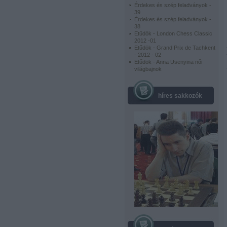
Érdekes és szép feladványok -
39
Érdekes és szép feladványok -
38
Etűdök - London Chess Classic
2012 -01
Etűdök - Grand Prix de Tachkent
- 2012 - 02
Etűdök - Anna Usenyina női
világbajnok
híres sakkozók