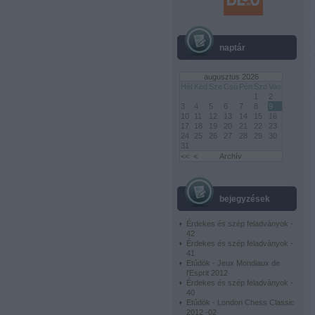
naptár
augusztus 2026
Hét
Ked
Sze
Csü
Pén
Szo
Vas
1
2
3
4
5
6
7
8
9
10
11
12
13
14
15
16
17
18
19
20
21
22
23
24
25
26
27
28
29
30
31
<<
<
Archív
bejegyzések
Érdekes és szép feladványok -
42
Érdekes és szép feladványok -
41
Etűdök - Jeux Mondiaux de
l'Esprit 2012
Érdekes és szép feladványok -
40
Etűdök - London Chess Classic
2012 -02