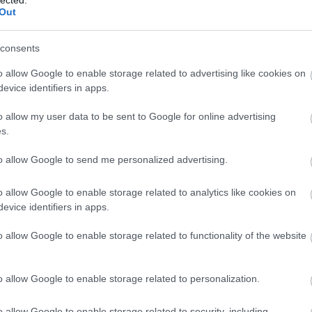
Out
consents
o allow Google to enable storage related to advertising like cookies on
evice identifiers in apps.
o allow my user data to be sent to Google for online advertising
s.
to allow Google to send me personalized advertising.
o allow Google to enable storage related to analytics like cookies on
evice identifiers in apps.
Vannak kombinációk, amelyekkel a játszma nem ér véget, de
a kombináló fél
anyagi-, minőségi előny
re tesz szert,
o allow Google to enable storage related to functionality of the website
miközben megőrzi pozícióját a sakktáblán.
Egy ilyen példát láthatunk a következő ábrán, amely a
Charousek- Csigorin, Budapest, 1896-os játszmában jött
o allow Google to enable storage related to personalization.
létre.
.
o allow Google to enable storage related to security, including