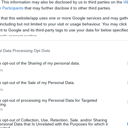
. This information may also be disclosed by us to third parties on the
IA
.
Participants
that may further disclose it to other third parties.
Sötét nagy bajban van. Mivel ő folytathatja az állást, valamit
ki kell találnia, hogy megmeneküljön a csaknem biztos
 that this website/app uses one or more Google services and may gath
vereség elől.
including but not limited to your visit or usage behaviour. You may click 
Amennyiben félrehúzódik vezérével az f7 vagy f8-mezőre,
 to Google and its third-party tags to use your data for below specifi
akkor következik 2. Be8+, ugyanakkor az e6-bástyát sem
ogle consent section.
szabad bántani, mivel a g7-mezőn világos vezére mattal
fenyeget. A megoldás egy
örökös sakk
, amely nem
l Data Processing Opt Outs
győzelem, de nem is vereség.
Lássuk a folytatást:
o opt-out of the Sharing of my personal data.
1. ..., Hh4 2. Vf6+, Kg8
Világos a 2. ..., V:f6 lépésre számított, amelyet 3. Be8+
In
követett volna.
3. B:e7
o opt-out of the Sale of my Personal Data.
A 3. Vf1 lépésre természetesen 3. ..., V:e6 lépés következett
In
volna.
3. ..., B:g2+ 4. Kh1, Bg1+
to opt-out of processing my Personal Data for Targeted
ing.
És a sötét bástya örökös sakkban tartja világos királyát.
In
.
o opt-out of Collection, Use, Retention, Sale, and/or Sharing
ersonal Data that Is Unrelated with the Purposes for which it
lected.