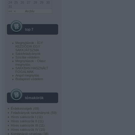
24
25
26
27
28
29
30
31
<<
<
Archív
top 7
Megnyitások - ÍGY
KEZDŐDIK EGY
SAKKJÁTSZMA
Sakkfeladványok
Szicíliai védelem
Megnyitások - Olasz
megnyitás
SAKKBAN HASZNÁLT
FOGALMAK
Angol megnyitás
Budapesti védelem
témakörök
Érdekességek
(
69
)
Feladványok-tanulmányok
(
59
)
Híres sakkozók I
(
11
)
Híres sakkozók II
(
11
)
Híres sakkozók III
(
11
)
Híres sakkozók IV
(
15
)
Kombináció-stratégia
(
38
)