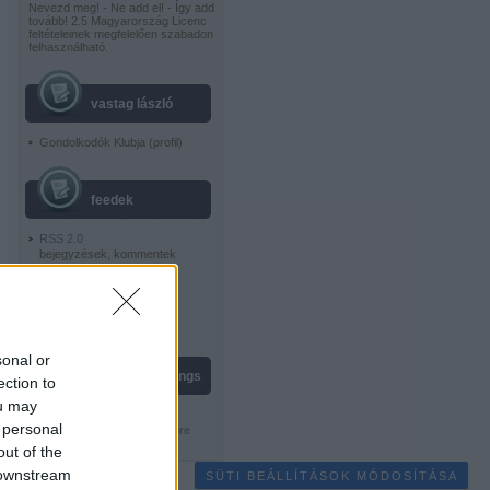
Nevezd meg! - Ne add el! - Így add
tovább! 2.5 Magyarország Licenc
feltételeinek megfelelően szabadon
felhasználható
.
vastag lászló
Gondolkodók Klubja
(
profil
)
feedek
RSS 2.0
bejegyzések
,
kommentek
Atom
bejegyzések
,
kommentek
sonal or
live chess ratings
ection to
ou may
 personal
out of the
 downstream
SÜTI BEÁLLÍTÁSOK MÓDOSÍTÁSA