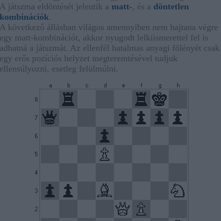
A játszma eldöntését jelentik a
matt-
, és a
döntetlen
kombinációk
.
A következő állásban világos amennyiben nem hajtana végre
egy matt-kombinációt, akkor nyugodt lelkiismerettel fel is
adhatná a játszmát. Az ellenfél hatalmas anyagi fölényét csak
egy erős pozíciós helyzet megteremtésével tudjuk
ellensúlyozni, esetleg felülmúlni.