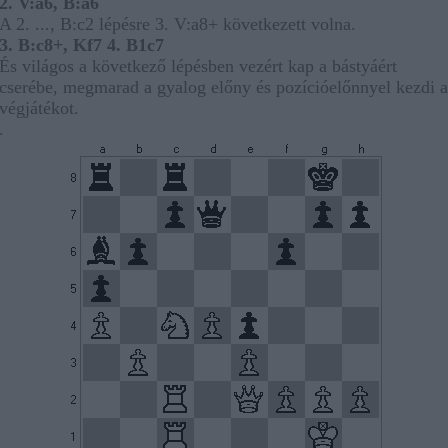
2. V:a6, B:a6
A 2. ..., B:c2 lépésre 3. V:a8+ következett volna.
3. B:c8+, Kf7 4. B1c7
És világos a következő lépésben vezért kap a bástyáért
cserébe, megmarad a gyalog előny és pozícióelőnnyel kezdi a
végjátékot.
.