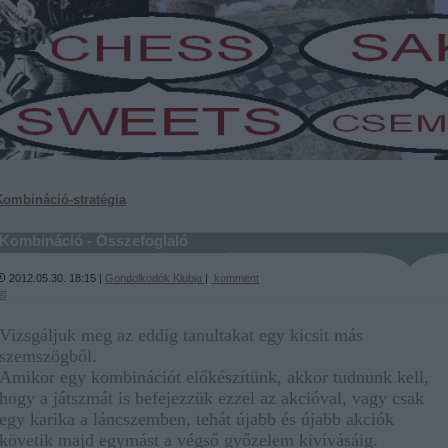
sakk
-
Kombináció-stratégia
Kombináció - Összefoglaló
2012.05.30. 18:15 |
Gondolkodók Klubja
|
komment
Vizsgáljuk meg az eddig tanultakat egy kicsit más
szemszögből.
Amikor egy kombinációt előkészítünk, akkor tudnunk kell,
hogy a játszmát is befejezzük ezzel az akcióval, vagy csak
egy karika a láncszemben, tehát újabb és újabb akciók
követik majd egymást a végső győzelem kivívásáig.