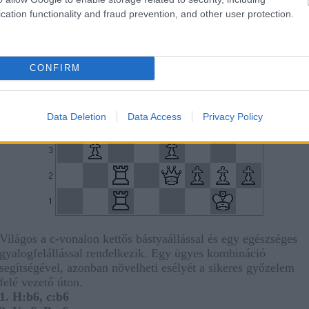
cation functionality and fraud prevention, and other user protection.
CONFIRM
Data Deletion
Data Access
Privacy Policy
Világos a c-vonalon kettős bástyaállással és egy egészséges
gyalogfelállással rendelkezik. Egy ügyes kombináció
segítségével, azonban növelheti esélyét a sikeres győzelem
felé vezető úton.
1. H:b6, c:b6