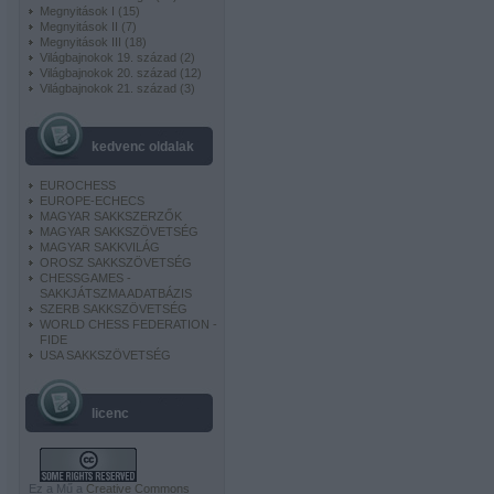
Megnyitások I
(
15
)
Megnyitások II
(
7
)
Megnyitások III
(
18
)
Világbajnokok 19. század
(
2
)
Világbajnokok 20. század
(
12
)
Világbajnokok 21. század
(
3
)
kedvenc oldalak
EUROCHESS
EUROPE-ECHECS
MAGYAR SAKKSZERZŐK
MAGYAR SAKKSZÖVETSÉG
MAGYAR SAKKVILÁG
OROSZ SAKKSZÖVETSÉG
CHESSGAMES -
SAKKJÁTSZMA ADATBÁZIS
SZERB SAKKSZÖVETSÉG
WORLD CHESS FEDERATION -
FIDE
USA SAKKSZÖVETSÉG
licenc
Ez a Mű a
Creative Commons