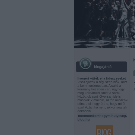
blogajánló
Ilyenért vitték el a fideszeseket
Visszajöttek a régi szép idők, mint
a kommunizmusban. A sajtó a
kormány kezében van, úgyhogy
meg kell tanulni ismét a sorok
között olvasni. Gyorsan ide is
másolok 2 mai hírt, aztán mindenki
döntse el, hogy érti-e, hogy miről
szól. Aztán ha nem, akkor segítek
dekódolni…
megmondomhogymihulyeseg.
blog.hu