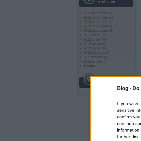
archívum
2012 december
(
10
)
2012 november
(
22
)
2012 október
(
24
)
2012 szeptember
(
36
)
2012 augusztus
(
6
)
2012 július
(
9
)
2012 június
(
6
)
2012 május
(
6
)
2012 április
(
6
)
2012 március
(
6
)
2012 február
(
6
)
2012 január
(
7
)
Tovább
...
egyéb
Blog -
Do 
If you wish 
sensitive in
confirm you
continue se
information 
further disc