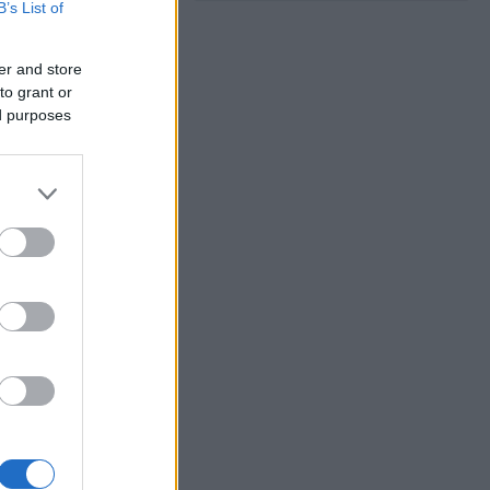
B’s List of
er and store
to grant or
ed purposes