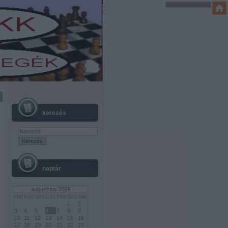
keresés
naptár
augusztus 2026
Hét
Ked
Sze
Csü
Pén
Szo
Vas
1
2
3
4
5
6
7
8
9
10
11
12
13
14
15
16
17
18
19
20
21
22
23