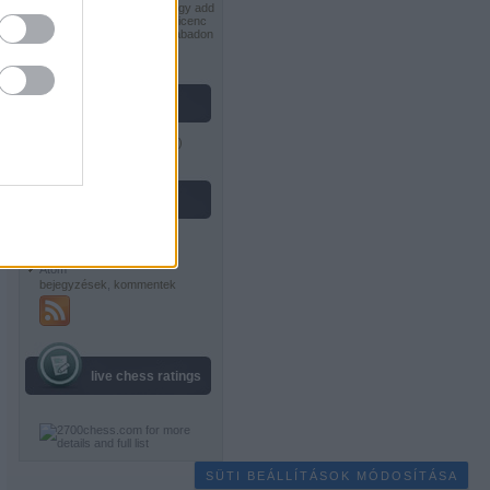
Nevezd meg! - Ne add el! - Így add
tovább! 2.5 Magyarország Licenc
feltételeinek megfelelően szabadon
felhasználható
.
vastag lászló
Gondolkodók Klubja
(
profil
)
feedek
RSS 2.0
bejegyzések
,
kommentek
Atom
bejegyzések
,
kommentek
live chess ratings
SÜTI BEÁLLÍTÁSOK MÓDOSÍTÁSA