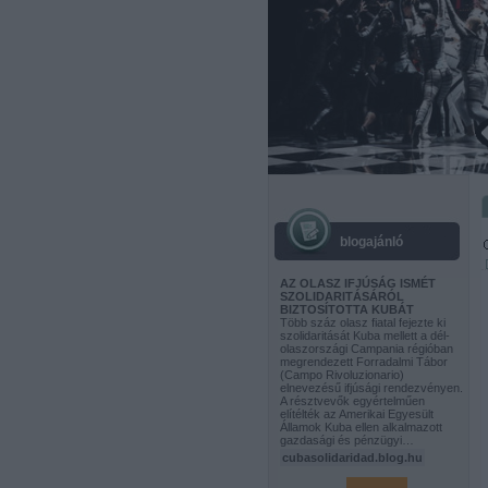
blogajánló
AZ OLASZ IFJÚSÁG ISMÉT
SZOLIDARITÁSÁRÓL
BIZTOSÍTOTTA KUBÁT
Több száz olasz fiatal fejezte ki
szolidaritását Kuba mellett a dél-
olaszországi Campania régióban
megrendezett Forradalmi Tábor
(Campo Rivoluzionario)
elnevezésű ifjúsági rendezvényen.
A résztvevők egyértelműen
elítélték az Amerikai Egyesült
Államok Kuba ellen alkalmazott
gazdasági és pénzügyi…
cubasolidaridad.blog.hu