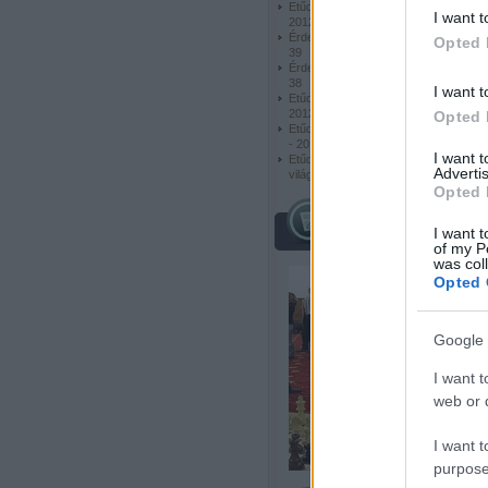
Etűdök - London Chess Classic
I want t
2012 -02
Érdekes és szép feladványok -
Opted 
39
Érdekes és szép feladványok -
38
I want t
Etűdök - London Chess Classic
2012 -01
Opted 
Etűdök - Grand Prix de Tachkent
- 2012 - 02
I want 
Etűdök - Anna Usenyina női
Advertis
világbajnok
Opted 
híres sakkozók
I want t
of my P
was col
Opted 
Google 
I want t
web or d
I want t
purpose