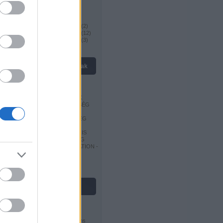
Megnyitások I
(
15
)
Megnyitások II
(
7
)
Megnyitások III
(
18
)
Világbajnokok 19. század
(
2
)
Világbajnokok 20. század
(
12
)
Világbajnokok 21. század
(
3
)
kedvenc oldalak
EUROCHESS
EUROPE-ECHECS
MAGYAR SAKKSZERZŐK
MAGYAR SAKKSZÖVETSÉG
MAGYAR SAKKVILÁG
OROSZ SAKKSZÖVETSÉG
CHESSGAMES -
SAKKJÁTSZMA ADATBÁZIS
SZERB SAKKSZÖVETSÉG
WORLD CHESS FEDERATION -
FIDE
USA SAKKSZÖVETSÉG
licenc
Ez a Mű a
Creative Commons