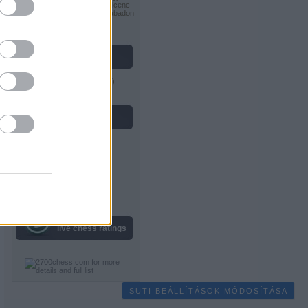
tovább! 2.5 Magyarország Licenc
feltételeinek megfelelően szabadon
felhasználható
.
vastag lászló
Gondolkodók Klubja
(
profil
)
feedek
RSS 2.0
bejegyzések
,
kommentek
Atom
bejegyzések
,
kommentek
live chess ratings
SÜTI BEÁLLÍTÁSOK MÓDOSÍTÁSA