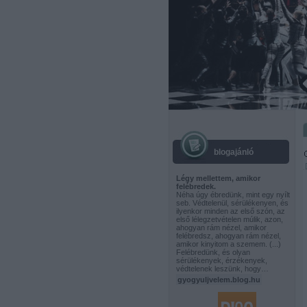
blogajánló
Légy mellettem, amikor
felébredek.
Néha úgy ébredünk, mint egy nyílt
seb. Védtelenül, sérülékenyen, és
ilyenkor minden az első szón, az
első lélegzetvételen múlik, azon,
ahogyan rám nézel, amikor
felébredsz, ahogyan rám nézel,
amikor kinyitom a szemem. (...)
Felébredünk, és olyan
sérülékenyek, érzékenyek,
védtelenek leszünk, hogy…
gyogyuljvelem.blog.hu