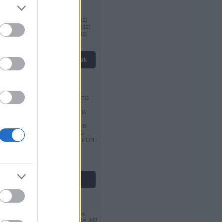
Megnyitások II
(
7
)
Megnyitások III
(
18
)
Világbajnokok 19. század
(
2
)
Világbajnokok 20. század
(
12
)
Világbajnokok 21. század
(
3
)
kedvenc oldalak
EUROCHESS
EUROPE-ECHECS
MAGYAR SAKKSZERZŐK
MAGYAR SAKKSZÖVETSÉG
MAGYAR SAKKVILÁG
OROSZ SAKKSZÖVETSÉG
CHESSGAMES -
SAKKJÁTSZMA ADATBÁZIS
SZERB SAKKSZÖVETSÉG
WORLD CHESS FEDERATION -
FIDE
USA SAKKSZÖVETSÉG
licenc
Ez a Mű a
Creative Commons
Nevezd meg! - Ne add el! - Így add