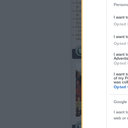
Érdekes és szép feladványok -
Persona
39
Érdekes és szép feladványok -
38
I want t
Etűdök - London Chess Classic
2012 -01
Opted 
Etűdök - Grand Prix de Tachkent
- 2012 - 02
Etűdök - Anna Usenyina női
I want t
világbajnok
Opted 
híres sakkozók
I want 
Advertis
Opted 
I want t
of my P
was col
Opted 
Google 
I want t
web or d