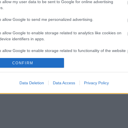
o allow my user data to be sent to Google for online advertising
s.
to allow Google to send me personalized advertising.
o allow Google to enable storage related to analytics like cookies on
evice identifiers in apps.
o allow Google to enable storage related to functionality of the website
CONFIRM
o allow Google to enable storage related to personalization.
o allow Google to enable storage related to security, including
Data Deletion
Data Access
Privacy Policy
cation functionality and fraud prevention, and other user protection.