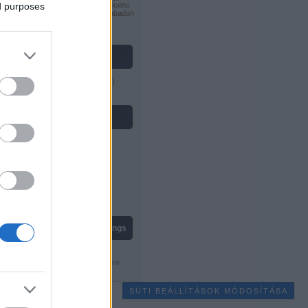
ed purposes
tovább! 2.5 Magyarország Licenc
feltételeinek megfelelően szabadon
felhasználható
.
vastag lászló
Gondolkodók Klubja
(
profil
)
feedek
RSS 2.0
bejegyzések
,
kommentek
Atom
bejegyzések
,
kommentek
live chess ratings
SÜTI BEÁLLÍTÁSOK MÓDOSÍTÁSA