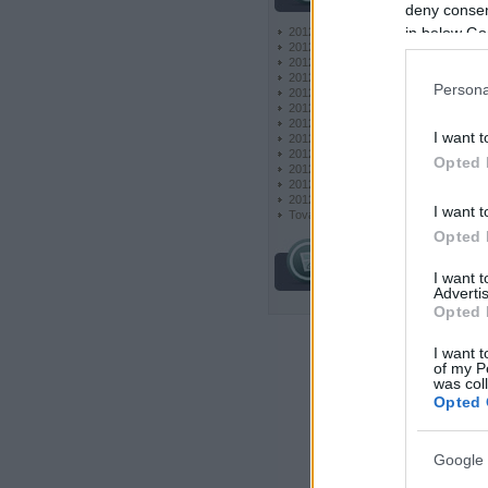
deny consent
in below Go
2012 december
(
10
)
2012 november
(
22
)
2012 október
(
24
)
2012 szeptember
(
36
)
Persona
2012 augusztus
(
6
)
2012 július
(
9
)
2012 június
(
6
)
I want t
2012 május
(
6
)
2012 április
(
6
)
Opted 
2012 március
(
6
)
2012 február
(
6
)
2012 január
(
7
)
I want t
Tovább
...
Opted 
egyéb
I want 
Advertis
Opted 
I want t
of my P
was col
Opted 
Google 