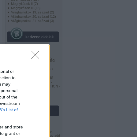
Megnyitások II
(
7
)
Megnyitások III
(
18
)
Világbajnokok 19. század
(
2
)
Világbajnokok 20. század
(
12
)
Világbajnokok 21. század
(
3
)
kedvenc oldalak
EUROCHESS
EUROPE-ECHECS
MAGYAR SAKKSZERZŐK
MAGYAR SAKKSZÖVETSÉG
MAGYAR SAKKVILÁG
OROSZ SAKKSZÖVETSÉG
sonal or
CHESSGAMES -
ection to
SAKKJÁTSZMA ADATBÁZIS
SZERB SAKKSZÖVETSÉG
ou may
WORLD CHESS FEDERATION -
 personal
FIDE
USA SAKKSZÖVETSÉG
out of the
 downstream
B’s List of
licenc
er and store
Ez a Mű a
Creative Commons
to grant or
Nevezd meg! - Ne add el! - Így add