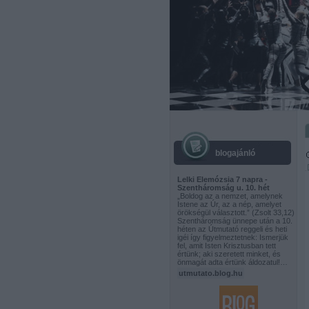
blogajánló
Lelki Elemózsia 7 napra -
Szentháromság u. 10. hét
„Boldog az a nemzet, amelynek
Istene az Úr, az a nép, amelyet
örökségül választott.” (Zsolt 33,12)
Szentháromság ünnepe után a 10.
héten az Útmutató reggeli és heti
igéi így figyelmeztetnek: Ismerjük
fel, amit Isten Krisztusban tett
értünk; aki szeretett minket, és
önmagát adta értünk áldozatul!…
utmutato.blog.hu