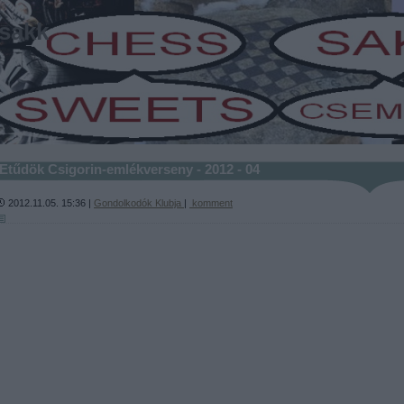
sakk
-
Etűdök Csigorin-emlékverseny - 2012 - 04
2012.11.05. 15:36 |
Gondolkodók Klubja
|
komment