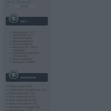
26
27
28
29
30
<<
<
Archív
>
>>
top 7
Megnyitások - ÍGY
KEZDŐDIK EGY
SAKKJÁTSZMA
Sakkfeladványok
Szicíliai védelem
Megnyitások - Olasz
megnyitás
SAKKBAN HASZNÁLT
FOGALMAK
Angol megnyitás
Budapesti védelem
témakörök
Érdekességek
(
69
)
Feladványok-tanulmányok
(
59
)
Híres sakkozók I
(
11
)
Híres sakkozók II
(
11
)
Híres sakkozók III
(
11
)
Híres sakkozók IV
(
15
)
Kombináció-stratégia
(
38
)
Megnyitások I
(
15
)