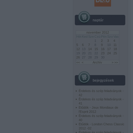
naptár
november 2012
Hét
Ked
Sze
Csü
Pén
Szo
Vas
1
2
3
4
5
6
7
8
9
10
11
12
13
14
15
16
17
18
19
20
21
22
23
24
25
26
27
28
29
30
<<
<
Archív
>
>>
bejegyzések
Érdekes és szép feladványok -
42
Érdekes és szép feladványok -
41
Etűdök - Jeux Mondiaux de
l'Esprit 2012
Érdekes és szép feladványok -
40
Etűdök - London Chess Classic
2012 -02
Érdekes és szép feladványok -