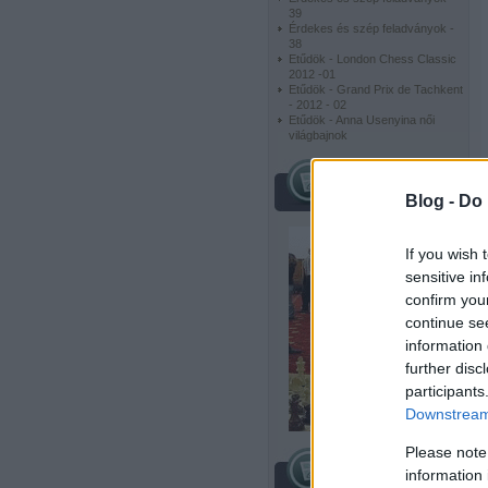
39
Érdekes és szép feladványok -
38
Etűdök - London Chess Classic
2012 -01
Etűdök - Grand Prix de Tachkent
- 2012 - 02
Etűdök - Anna Usenyina női
világbajnok
híres sakkozók
Blog -
Do 
If you wish 
sensitive in
confirm you
continue se
information 
further disc
participants
Downstream 
Please note
information 
archívum