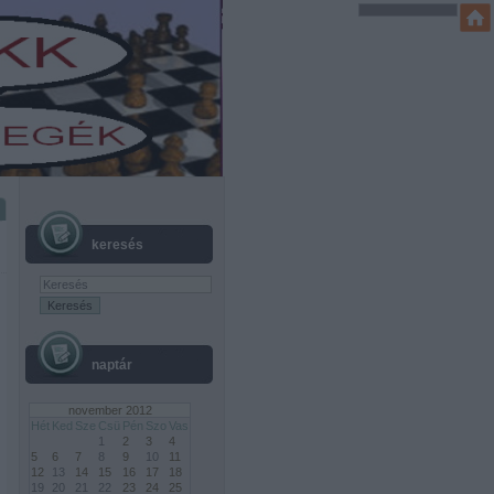
keresés
naptár
november 2012
Hét
Ked
Sze
Csü
Pén
Szo
Vas
1
2
3
4
5
6
7
8
9
10
11
12
13
14
15
16
17
18
19
20
21
22
23
24
25