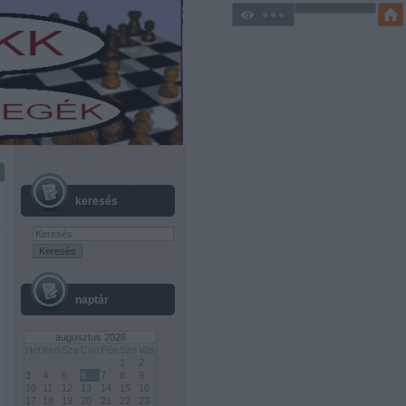
keresés
naptár
augusztus 2026
Hét
Ked
Sze
Csü
Pén
Szo
Vas
1
2
3
4
5
6
7
8
9
10
11
12
13
14
15
16
17
18
19
20
21
22
23