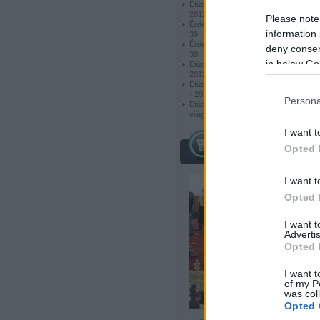
Etűdök - London Chess Classic
2012 -02
Please note
Érdekes és szép feladványok -
information 
39
Érdekes és szép feladványok -
deny consent
38
in below Go
Etűdök - London Chess Classic
2012 -01
Etűdök - Grand Prix de Tachkent
- 2012 - 02
Persona
Etűdök - Anna Usenyina női
világbajnok
I want t
Opted 
híres sakkozók
I want t
Opted 
I want 
Advertis
Opted 
I want t
of my P
was col
Opted 