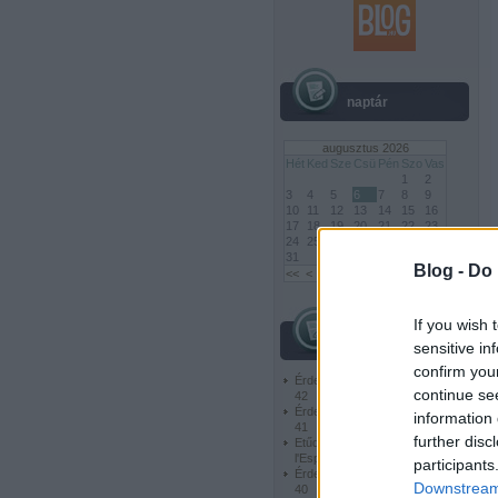
naptár
augusztus 2026
Hét
Ked
Sze
Csü
Pén
Szo
Vas
1
2
3
4
5
6
7
8
9
10
11
12
13
14
15
16
17
18
19
20
21
22
23
24
25
26
27
28
29
30
31
Blog -
Do 
<<
<
Archív
If you wish 
bejegyzések
sensitive in
confirm you
Érdekes és szép feladványok -
continue se
42
Érdekes és szép feladványok -
information 
41
further disc
Etűdök - Jeux Mondiaux de
l'Esprit 2012
participants
Érdekes és szép feladványok -
Downstream 
40