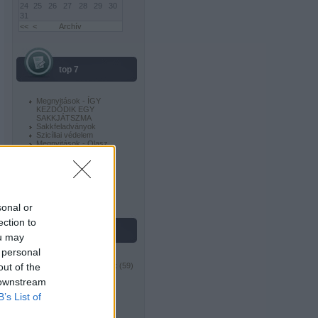
24
25
26
27
28
29
30
31
<<
<
Archív
top 7
Megnyitások - ÍGY
KEZDŐDIK EGY
SAKKJÁTSZMA
Sakkfeladványok
Szicíliai védelem
Megnyitások - Olasz
megnyitás
SAKKBAN HASZNÁLT
FOGALMAK
Angol megnyitás
Budapesti védelem
sonal or
ection to
témakörök
ou may
 personal
Érdekességek
(
69
)
Feladványok-tanulmányok
(
59
)
out of the
Híres sakkozók I
(
11
)
 downstream
Híres sakkozók II
(
11
)
Híres sakkozók III
(
11
)
B’s List of
Híres sakkozók IV
(
15
)
Kombináció-stratégia
(
38
)