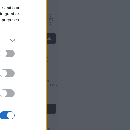
Megnyitások I
(
15
)
Megnyitások II
(
7
)
er and store
Megnyitások III
(
18
)
to grant or
Világbajnokok 19. század
(
2
)
Világbajnokok 20. század
(
12
)
ed purposes
Világbajnokok 21. század
(
3
)
kedvenc oldalak
EUROCHESS
EUROPE-ECHECS
MAGYAR SAKKSZERZŐK
MAGYAR SAKKSZÖVETSÉG
MAGYAR SAKKVILÁG
OROSZ SAKKSZÖVETSÉG
CHESSGAMES -
SAKKJÁTSZMA ADATBÁZIS
SZERB SAKKSZÖVETSÉG
WORLD CHESS FEDERATION -
FIDE
USA SAKKSZÖVETSÉG
licenc
Ez a Mű a
Creative Commons