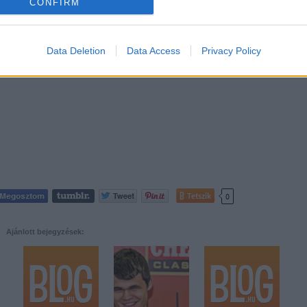
CONFIRM
Data Deletion
Data Access
Privacy Policy
Tetszik
0
Ajánlott bejegyzések: