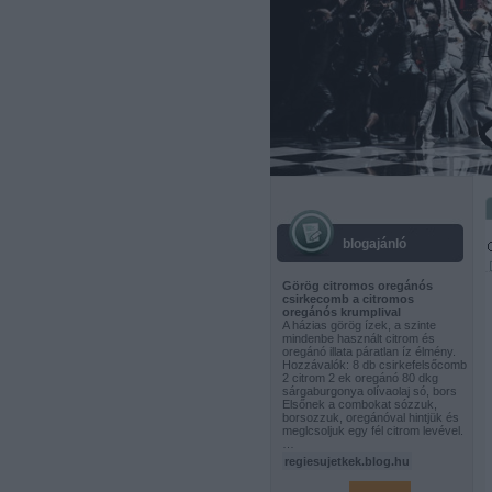
blogajánló
Görög citromos oregánós
csirkecomb a citromos
oregánós krumplival
A házias görög ízek, a szinte
mindenbe használt citrom és
oregánó illata páratlan íz élmény.
Hozzávalók: 8 db csirkefelsőcomb
2 citrom 2 ek oregánó 80 dkg
sárgaburgonya olívaolaj só, bors
Elsőnek a combokat sózzuk,
borsozzuk, oregánóval hintjük és
meglcsoljuk egy fél citrom levével.
…
regiesujetkek.blog.hu