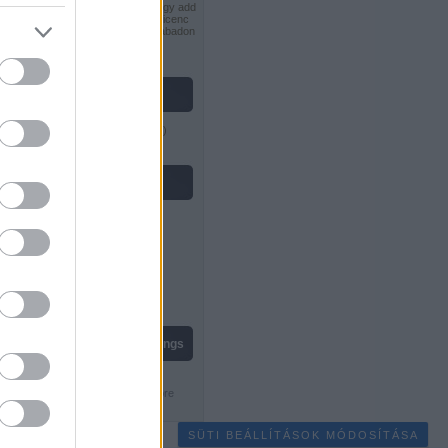
Nevezd meg! - Ne add el! - Így add
tovább! 2.5 Magyarország Licenc
feltételeinek megfelelően szabadon
felhasználható
.
vastag lászló
Gondolkodók Klubja
(
profil
)
feedek
RSS 2.0
bejegyzések
,
kommentek
Atom
bejegyzések
,
kommentek
live chess ratings
SÜTI BEÁLLÍTÁSOK MÓDOSÍTÁSA