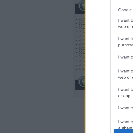
archívum
Google 
2012 december
(
10
)
I want t
2012 november
(
22
)
web or d
2012 október
(
24
)
2012 szeptember
(
36
)
2012 augusztus
(
6
)
I want t
2012 július
(
9
)
2012 június
(
6
)
purpose
2012 május
(
6
)
2012 április
(
6
)
I want 
2012 március
(
6
)
2012 február
(
6
)
2012 január
(
7
)
Tovább
...
I want t
web or d
egyéb
I want t
or app.
I want t
I want t
authenti