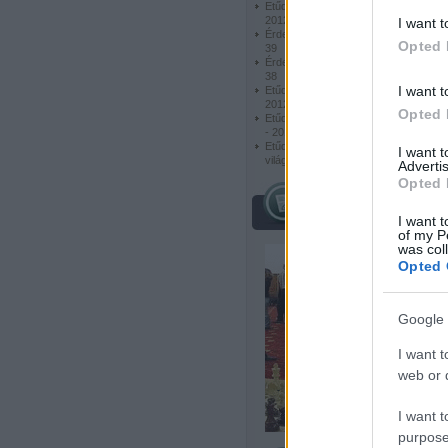
Etűdök - London Chess Classic
2012 -02
I want t
Érdekes és szép feladványok -
Opted 
39
Érdekes és szép feladványok -
38
I want t
Etűdök - London Chess Classic
2012 -01
Opted 
Etűdök - Grand Prix de Tachkent
- 2012 - 02
Etűdök - Anna Usenyina női
I want 
világbajnok
Advertis
Opted 
híres sakkozók
I want t
of my P
was col
Opted 
Google 
I want t
web or d
I want t
purpose