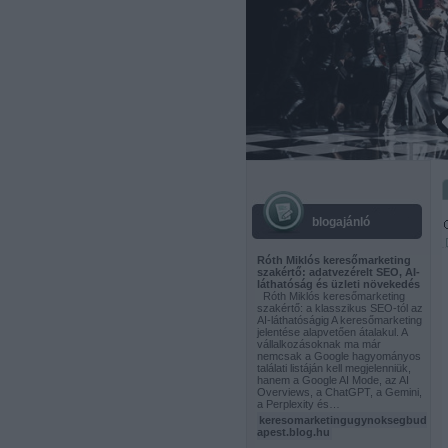
blogajánló
Róth Miklós keresőmarketing
szakértő: adatvezérelt SEO, AI-
láthatóság és üzleti növekedés
Róth Miklós keresőmarketing
szakértő: a klasszikus SEO-tól az
AI-láthatóságig A keresőmarketing
jelentése alapvetően átalakul. A
vállalkozásoknak ma már
nemcsak a Google hagyományos
találati listáján kell megjelenniük,
hanem a Google AI Mode, az AI
Overviews, a ChatGPT, a Gemini,
a Perplexity és…
keresomarketingugynoksegbud
apest.blog.hu