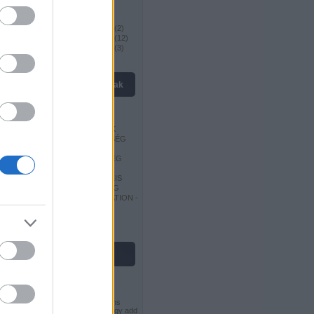
Megnyitások II
(
7
)
Megnyitások III
(
18
)
Világbajnokok 19. század
(
2
)
Világbajnokok 20. század
(
12
)
Világbajnokok 21. század
(
3
)
kedvenc oldalak
EUROCHESS
EUROPE-ECHECS
MAGYAR SAKKSZERZŐK
MAGYAR SAKKSZÖVETSÉG
MAGYAR SAKKVILÁG
OROSZ SAKKSZÖVETSÉG
CHESSGAMES -
SAKKJÁTSZMA ADATBÁZIS
SZERB SAKKSZÖVETSÉG
WORLD CHESS FEDERATION -
FIDE
USA SAKKSZÖVETSÉG
licenc
Ez a Mű a
Creative Commons
Nevezd meg! - Ne add el! - Így add