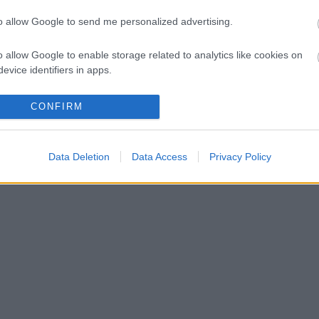
to allow Google to send me personalized advertising.
o allow Google to enable storage related to analytics like cookies on
evice identifiers in apps.
o allow Google to enable storage related to functionality of the website
CONFIRM
o allow Google to enable storage related to personalization.
Data Deletion
Data Access
Privacy Policy
o allow Google to enable storage related to security, including
cation functionality and fraud prevention, and other user protection.