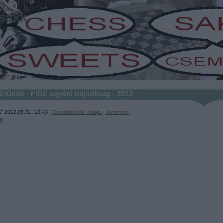
sakk
-
Etűdök - FIDE egyéni bajnokság - 2012
2012.05.31. 12:43 |
Gondolkodók Klubja
|
komment