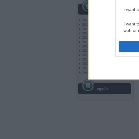
I want 
archívum
2012 december
(
10
)
I want t
2012 november
(
22
)
2012 október
(
24
)
web or d
2012 szeptember
(
36
)
2012 augusztus
(
6
)
2012 július
(
9
)
I want t
2012 június
(
6
)
or app.
2012 május
(
6
)
2012 április
(
6
)
2012 március
(
6
)
I want t
2012 február
(
6
)
2012 január
(
7
)
Tovább
...
I want t
authenti
egyéb