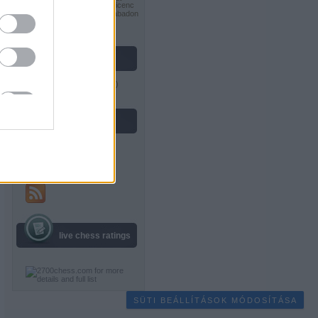
tovább! 2.5 Magyarország Licenc
feltételeinek megfelelően szabadon
felhasználható
.
vastag lászló
Gondolkodók Klubja
(
profil
)
feedek
RSS 2.0
bejegyzések
,
kommentek
Atom
bejegyzések
,
kommentek
live chess ratings
SÜTI BEÁLLÍTÁSOK MÓDOSÍTÁSA