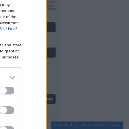
Nevezd meg! - Ne add el! - Így add
ou may
tovább! 2.5 Magyarország Licenc
feltételeinek megfelelően szabadon
 personal
felhasználható
.
out of the
 downstream
vastag lászló
B’s List of
Gondolkodók Klubja
(
profil
)
er and store
to grant or
feedek
ed purposes
RSS 2.0
bejegyzések
,
kommentek
Atom
bejegyzések
,
kommentek
live chess ratings
SÜTI BEÁLLÍTÁSOK MÓDOSÍTÁSA