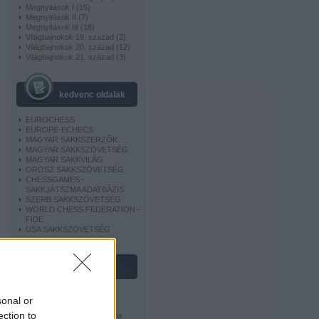
Megnyitások I
(
15
)
Megnyitások II
(
7
)
Megnyitások III
(
18
)
Világbajnokok 19. század
(
2
)
Világbajnokok 20. század
(
12
)
Világbajnokok 21. század
(
3
)
kedvenc oldalak
EUROCHESS
EUROPE-ECHECS
MAGYAR SAKKSZERZŐK
MAGYAR SAKKSZÖVETSÉG
MAGYAR SAKKVILÁG
OROSZ SAKKSZÖVETSÉG
CHESSGAMES -
SAKKJÁTSZMA ADATBÁZIS
SZERB SAKKSZÖVETSÉG
WORLD CHESS FEDERATION -
FIDE
USA SAKKSZÖVETSÉG
licenc
sonal or
ection to
Ez a Mű a
Creative Commons