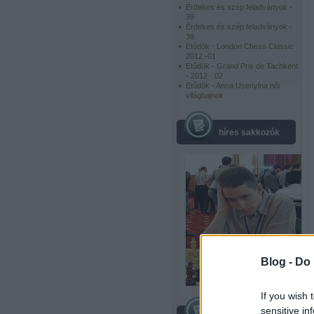
Érdekes és szép feladványok -
39
Érdekes és szép feladványok -
38
Etűdök - London Chess Classic
2012 -01
Etűdök - Grand Prix de Tachkent
- 2012 - 02
Etűdök - Anna Usenyina női
világbajnok
híres sakkozók
Blog -
Do 
If you wish 
sensitive in