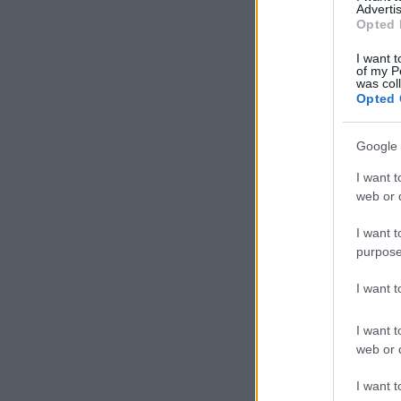
Advertis
Opted 
I want t
of my P
was col
Opted 
Google 
I want t
web or d
I want t
purpose
I want 
I want t
web or d
I want t