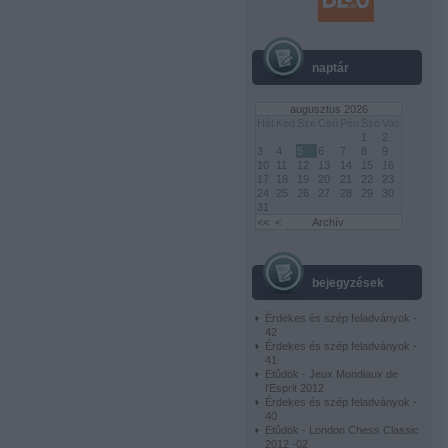
naptár
augusztus 2026
Hét
Ked
Sze
Csü
Pén
Szo
Vas
1
2
3
4
5
6
7
8
9
10
11
12
13
14
15
16
17
18
19
20
21
22
23
24
25
26
27
28
29
30
31
<<
<
Archív
bejegyzések
Érdekes és szép feladványok -
42
Érdekes és szép feladványok -
41
Etűdök - Jeux Mondiaux de
l'Esprit 2012
Érdekes és szép feladványok -
40
Etűdök - London Chess Classic
2012 -02