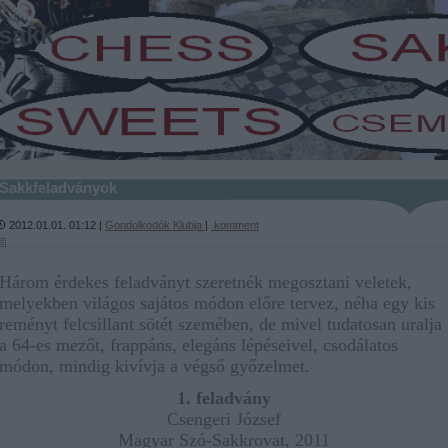
sakk
-
Sakkfeladványok
2012.01.01. 01:12 |
Gondolkodók Klubja
|
komment
Három érdekes feladványt szeretnék megosztani veletek,
melyekben világos sajátos módon előre tervez, néha egy kis
reményt felcsillant sötét szemében, de mivel tudatosan uralja
a 64-es mezőt, frappáns, elegáns lépéseivel, csodálatos
módon, mindig kivívja a végső győzelmet.
.
1. feladvány
Csengeri József
Magyar Szó-Sakkrovat, 2011