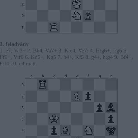
3. feladvány
1. e7, Va3+ 2. Bb4, Va7+ 3. K:c4, Ve7: 4. H:g6+, f:g6 5.
Ff6+, V:f6 6. Kd5+, Kg5 7. h4+, Kf5 8. g4+, h:g4 9. Bf4+,
F:f4 10. e4 matt.