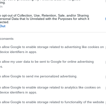
ing.
In
o opt-out of Collection, Use, Retention, Sale, and/or Sharing
ersonal Data that Is Unrelated with the Purposes for which it
lected.
Out
Megoldások:
consents
1. feladvány
1. Hc6, h3 2. H6d4, h2 3. He2+, Kf1 4. Hg3+, Kg1 5. Hh1,
o allow Google to enable storage related to advertising like cookies on
Kf1 6. d4, Kg1 7. He3, Kh1: 8. Kf2 matt.
evice identifiers in apps.
.
o allow my user data to be sent to Google for online advertising
s.
to allow Google to send me personalized advertising.
o allow Google to enable storage related to analytics like cookies on
evice identifiers in apps.
o allow Google to enable storage related to functionality of the website