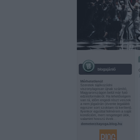
blogajánló
Mérhetetlenül
Szeretek tájékozódni
viszonylagosan újnak számító,
Magyarországon belül már futó
edzésformákról. Ha lehetőségem
van rá, idôm engedi részt veszek
a nem jógaórán (évente legalább
egyszer sort szoktam rá keríteni).
Ilyenkor egyúttal felmérem a saját
kondícióm, mert rengeteget ülök,
valamint hosszú évek…
demeterzitayoga.blog.hu