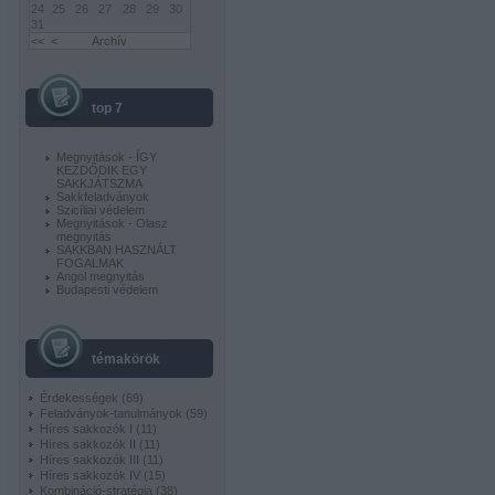
24
25
26
27
28
29
30
31
<<
<
Archív
top 7
Megnyitások - ÍGY
KEZDŐDIK EGY
SAKKJÁTSZMA
Sakkfeladványok
Szicíliai védelem
Megnyitások - Olasz
megnyitás
SAKKBAN HASZNÁLT
FOGALMAK
Angol megnyitás
Budapesti védelem
témakörök
Érdekességek
(
69
)
Feladványok-tanulmányok
(
59
)
Híres sakkozók I
(
11
)
Híres sakkozók II
(
11
)
Híres sakkozók III
(
11
)
Híres sakkozók IV
(
15
)
Kombináció-stratégia
(
38
)