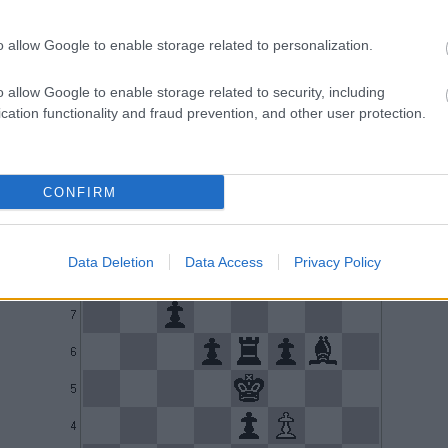
o allow Google to enable storage related to personalization.
o allow Google to enable storage related to security, including
cation functionality and fraud prevention, and other user protection.
2. feladvány
1. f4+, Kd5 ( 1...., Kf5 nem jó, mert 2. Hd4+, Kg4 3. H:e6 )
2. f5, F:f5 3. Hf4+, Ke5 4. Bd1, c6 5. Bd5+, c:d5 6. Hd3+,
CONFIRM
e:d3
7. f4 matt.
Data Deletion
Data Access
Privacy Policy