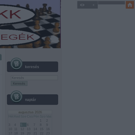
keresés
naptár
augusztus 2026
Hét
Ked
Sze
Csü
Pén
Szo
Vas
1
2
3
4
5
6
7
8
9
10
11
12
13
14
15
16
17
18
19
20
21
22
23