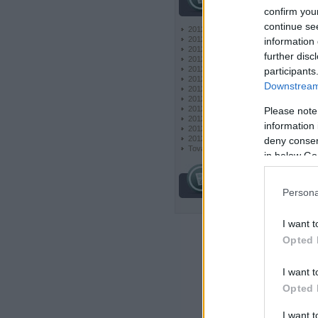
archívum
confirm you
continue se
2012 december
(
10
)
2012 november
(
22
)
information 
2012 október
(
24
)
further disc
2012 szeptember
(
36
)
2012 augusztus
(
6
)
participants
2012 július
(
9
)
Downstream 
2012 június
(
6
)
2012 május
(
6
)
2012 április
(
6
)
Please note
2012 március
(
6
)
information 
2012 február
(
6
)
2012 január
(
7
)
deny consent
Tovább
...
in below Go
egyéb
Persona
I want t
Opted 
I want t
Opted 
I want 