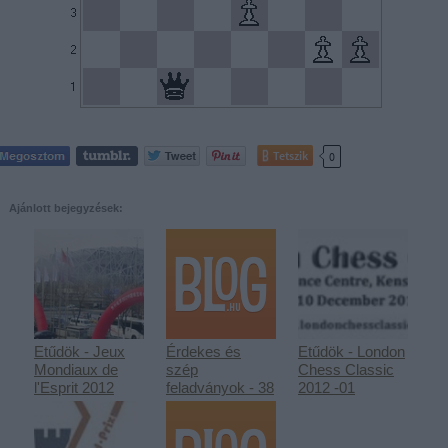
Tetszik
0
Ajánlott bejegyzések:
Etűdök - Jeux
Érdekes és
Etűdök - London
Mondiaux de
szép
Chess Classic
l'Esprit 2012
feladványok - 38
2012 -01