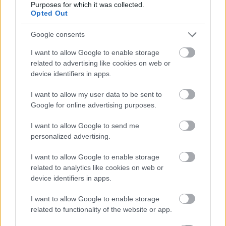
Purposes for which it was collected.
Opted Out
Lasker új versenyzői szemléletet honosított meg,
nemcsak az ellenfél sakktáblán látható – állásbeli –
Google consents
gyengeségei ellen küzdött, hanem a táblán nem látható
felfogásbeli fogyatékosságaival, akár jellembeli hibái
I want to allow Google to enable storage
ellen is. Mindenki ellen azt a stílust játszotta, amely
related to advertising like cookies on web or
device identifiers in apps.
legkevésbé feküdt ellenfelének. Az emberi lélektan mély
ismerete segített neki szinte minden olyan verseny és
I want to allow my user data to be sent to
játszma megnyeréséhez, ami 27 évnyi uralkodáshoz
Google for online advertising purposes.
segítette.
I want to allow Google to send me
JÁTSZMÁK LETÖLTÉSE - EMANUEL LASKER PGN
personalized advertising.
I want to allow Google to enable storage
Források: hu.wikipedia.org
www.csutisk.hu
related to analytics like cookies on web or
device identifiers in apps.
I want to allow Google to enable storage
related to functionality of the website or app.