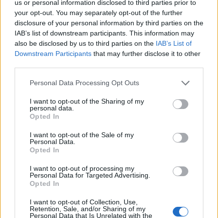
us or personal information disclosed to third parties prior to
your opt-out. You may separately opt-out of the further
disclosure of your personal information by third parties on the
IAB’s list of downstream participants. This information may
also be disclosed by us to third parties on the
IAB’s List of
Downstream Participants
that may further disclose it to other
third parties.
Please note that this website/app uses one or more Google
Personal Data Processing Opt Outs
services and may gather and store information including but
not limited to your visit or usage behaviour. You may click to
I want to opt-out of the Sharing of my
personal data.
grant or deny consent to Google and its third-party tags to
Opted In
use your data for below specified purposes in below Google
consent section.
I want to opt-out of the Sale of my
Personal Data.
Opted In
I want to opt-out of processing my
Personal Data for Targeted Advertising.
Opted In
I want to opt-out of Collection, Use,
Retention, Sale, and/or Sharing of my
Berlin - otthon - 1933
Personal Data that Is Unrelated with the