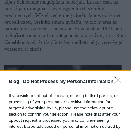
híján Schlechter megtépázta babérjait, Lasker csak az
utolsó parti megnyerésével egyenlített, szerény
eredménnyel, 5-5-tel védte meg címét. Janowski ismét
próbálkozott, Steinitz simán győzött, nyolc nyerés és
három remi született a meccsen. Havannában 1921-ben
mérkőzött meg a kubaiak legendás bajnokával, Jose Raul
Capablancával, és tíz döntetlen melletti négy vereséggel
vesztette el címét.
Blog -
Do Not Process My Personal Information
If you wish to opt-out of the sale, sharing to third parties, or
processing of your personal or sensitive information for
targeted advertising by us, please use the below opt-out
section to confirm your selection. Please note that after your
opt-out request is processed you may continue seeing
interest-based ads based on personal information utilized by