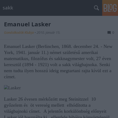
sakk
Emanuel Lasker
Gondolkodók Klubja
•
2010. január 15.
0
Emanuel Lasker
(Berlinchen, 1868. december 24. - New
York, 1941. január 11.) német születésű amerikai
matematikus, filozófus és sakknagymester volt, 27 éven
keresztül (1894 - 1921) volt a sakk világbajnoka. Senki
nem tudta ilyen hosszú ideig megtartani rajta kívül ezt a
címet.
Lasker 26 évesen mérkőzött meg Steinitzzel 10
győzelem és öt vereség mellett elhódította a
világbajnoki címet. A jelentős korkülönbség előnyeit
Lasker jól használta ki, ellenfele hibáira könyörtelenül