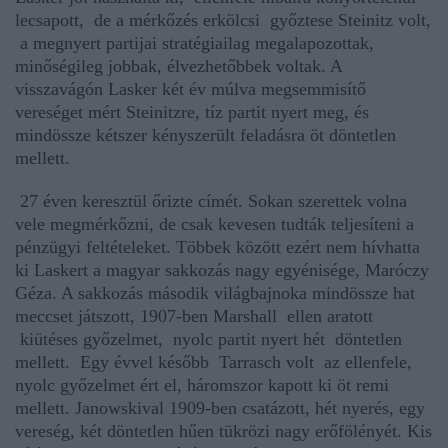
lecsapott, de a mérkőzés erkölcsi győztese Steinitz volt,
a megnyert partijai stratégiailag megalapozottak,
minőségileg jobbak, élvezhetőbbek voltak. A
visszavágón Lasker két év múlva megsemmisítő
vereséget mért Steinitzre, tíz partit nyert meg, és
mindössze kétszer kényszerült feladásra öt döntetlen
mellett.
27 éven keresztül őrizte címét. Sokan szerettek volna
vele megmérkőzni, de csak kevesen tudták teljesíteni a
pénzügyi feltételeket. Többek között ezért nem hívhatta
ki Laskert a magyar sakkozás nagy egyénisége, Maróczy
Géza. A sakkozás második világbajnoka mindössze hat
meccset játszott, 1907-ben Marshall ellen aratott
kiütéses győzelmet, nyolc partit nyert hét döntetlen
mellett. Egy évvel később Tarrasch volt az ellenfele,
nyolc győzelmet ért el, háromszor kapott ki öt remi
mellett. Janowskival 1909-ben csatázott, hét nyerés, egy
vereség, két döntetlen hűen tükrözi nagy erőfölényét. Kis